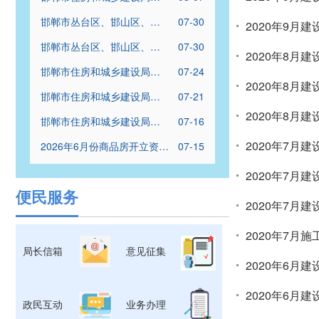
于对河北辑鑫建筑工程有限
邯郸市丛台区、邯山区、复
07-30
2020年9月
公司等21家建筑业企业资质
兴区、经开区2026年度保租
核查情况的通报
邯郸市丛台区、邯山区、复
07-30
房普通批配租结果公示名单
2020年8月
兴区、经开区2026年度保租
邯郸市住房和城乡建设局关
07-24
房优先批配租结果公示名单
2020年8月
于对河北隆驰建筑工程有限
邯郸市住房和城乡建设局关
07-21
公司等13家建筑业企业资质
于开展2026年度勘察设计企
2020年8月
核查情况的通报
邯郸市住房和城乡建设局关
07-16
业资质和施工图审查机构资
于对河北程进劳务分包有限
格“双随机、一公开”联合检查
2020年7月
2026年6月份商品房开立资金
07-15
公司等10家建筑业企业资质
工作的通知
监管账户明细
核查情况的通报
2020年7月
便民服务
2020年7月
2020年7月
局长信箱
意见征集
2020年6月
2020年6月
政民互动
业务办理