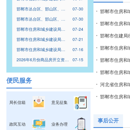
于对河北辑鑫建筑工程有限
邯郸市丛台区、邯山区、复
07-30
公司等21家建筑业企业资质
邯郸市住房和
兴区、经开区2026年度保租
核查情况的通报
邯郸市丛台区、邯山区、复
07-30
房普通批配租结果公示名单
邯郸市住房和
兴区、经开区2026年度保租
邯郸市住房和城乡建设局关
07-24
房优先批配租结果公示名单
于对河北隆驰建筑工程有限
邯郸市住建局行
邯郸市住房和城乡建设局关
07-21
公司等13家建筑业企业资质
于开展2026年度勘察设计企
核查情况的通报
邯郸市住房和
邯郸市住房和城乡建设局关
07-16
业资质和施工图审查机构资
于对河北程进劳务分包有限
格“双随机、一公开”联合检查
2026年6月份商品房开立资金
07-15
邯郸市住房和
公司等10家建筑业企业资质
工作的通知
监管账户明细
核查情况的通报
邯郸市住房和
便民服务
开”核查工作
河北省住房和
邯郸市住房和
局长信箱
意见征集
事后公开
政民互动
业务办理