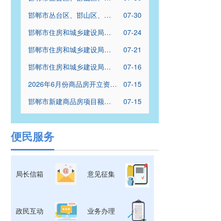
兴区、经开区2026年度保租
邯郸市丛台区、邯山区、复
07-30
房普通批配租结果公示名单
兴区、经开区2026年度保租
邯郸市住房和城乡建设局关
07-24
房优先批配租结果公示名单
于对河北隆驰建筑工程有限
邯郸市住房和城乡建设局关
07-21
公司等13家建筑业企业资质
于开展2026年度勘察设计企
核查情况的通报
邯郸市住房和城乡建设局关
07-16
业资质和施工图审查机构资
于对河北程进劳务分包有限
格“双随机、一公开”联合检查
2026年6月份商品房开立资金
07-15
公司等10家建筑业企业资质
工作的通知
监管账户明细
核查情况的通报
邯郸市新建商品房项目额度
07-15
内资金拨付明细表（2026年
06月）
便民服务
局长信箱
意见征集
政民互动
业务办理