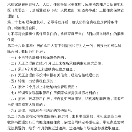
承租家庭在家庭收入、人口、住房等情况变化时，应主动告知户口所在地社
区（居委会），然后通过乡（镇）人民政府（街道办事处）上报住房保障管
理部门。
第二十七条 经年度复核、公示等程序后，确认仍符合廉租住房保障条件
的，续签租赁合同。
对不再符合廉租住房保障条件的，承租家庭应当在15日内腾退所租住的廉租
住房。
第二十八条 廉租住房的承租人有下列情况和行为之一的，房投公司可以解
除合同，收回廉租住房：
（一）不再符合廉租住房保障条件的；
（二）无正当理由连续6个月以上未在所承租的廉租住房居住；
（三）累计6个月以上未缴纳廉租住房租金；
（四）无正当理由不按时申报有关信息，经催告拒绝退出的；
（五）转租、出借廉租住房的；
（六）累计12个月以上未缴纳物业管理费用；
（七）经调查发现骗取廉租住房保障或者提供虚假材料的；
（八）损毁、破坏廉租住房，擅自改变房屋用途、结构和配套设施，或者不
当使用造成重大毁损的；
（九）法律、法规和合同约定的其他情形。
第二十九条 房投公司在收回廉租住房时，出具书面通知，承租家庭应当在
收到书面通知15日内搬出廉租住房，依据合同约定补缴租金。承租家庭暂时
无法腾退的，给予3个月的搬迁过渡期。过渡期按市场租金标准收取租金。