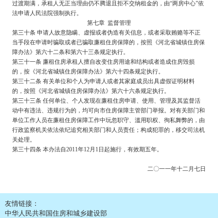
过渡期满，承租人无正当理由仍不腾退且拒不交纳租金的，由“两房中心”依
法申请人民法院强制执行。
第七章 监督管理
第三十条 申请人故意隐瞒、虚报或者伪造有关信息，或者采取贿赂等不正
当手段在申请时骗取或者已骗取廉租住房保障的，按照《河北省城镇住房保
障办法》第六十二条和第六十三条规定执行。
第三十一条 廉租住房承租人擅自改变住房用途和结构或者造成住房毁损
的，按《河北省城镇住房保障办法》第六十四条规定执行。
第三十二条 有关单位和个人为申请人或者其家庭成员出具虚假证明材料
的，按照《河北省城镇住房保障办法》第六十六条规定执行。
第三十三条 任何单位、个人发现在廉租住房申请、使用、管理及其监督活
动中有违法、违规行为的，均可向市住房保障主管部门举报。对有关部门和
单位工作人员在廉租住房保障工作中玩忽职守、滥用职权、徇私舞弊的，由
行政监察机关依法依纪追究相关部门和人员责任；构成犯罪的，移交司法机
关处理。
第三十四条 本办法自2011年12月1日起施行，有效期五年。
二〇一一年十二月七日
友情链接：
中华人民共和国住房和城乡建设部