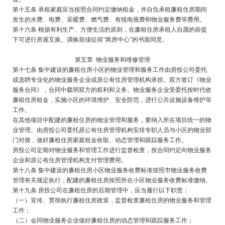
第十五条 承租家庭应当按照合同约定缴纳租金，并自负承租廉租住房期间
发生的水费、电费、采暖费、燃气费、有线电视费和物业服务费等费用。
第十六条 根据有利生产、方便生活的原则，在廉租住房承租人自愿的前提
下可进行房屋互换。调换前须征得“两房中心”的书面同意。
第五章 物业服务和维修管理
第十七条 集中建设的廉租住房小区的物业管理和服务工作由房投公司委托
或选聘专业化的物业服务企业或原公有住房管理机构承担。双方签订《物业
服务合同》，合同中载明双方的权利和义务。物业服务企业受委托按时代收
廉租住房租金，实施小区的环境维护、安全防范，进行公共设施设备维护等
工作。
在其他项目中配建的廉租住房的物业管理和服务，要纳入所在项目统一的物
业管理。由房投公司委托原公有住房管理机构安排专职人员与小区的物业部
门对接，做好廉租住房家庭租金收取、动态管理和跟踪服务工作。
房投公司定期对物业服务和管理工作进行监督检查，按合同约定向物业服务
企业和原公有住房管理机构支付管理费用。
第十八条 集中建设的廉租住房小区物业服务收费标准按照市物业服务收费
管理有关规定执行，配建的廉租住房按照所在小区物业服务收费标准缴纳。
第十九条 房投公司在廉租住房的后期管理中，应当履行以下职责：
（一）宣传、贯彻执行廉租住房政策，监督检查廉租住房的物业服务和管理
工作；
（二）会同物业服务企业做好廉租住房的动态管理和跟踪服务工作；