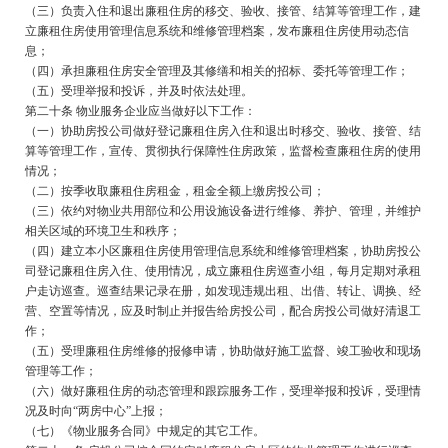
（三）负责入住和退出廉租住房的移交、验收、接管、结算等管理工作，建
立廉租住房使用管理信息系统和维修管理档案，发布廉租住房使用动态信
息；
（四）承担廉租住房安全管理及其修缮和相关的招标、委托等管理工作；
（五）受理举报和投诉，并及时依法处理。
第二十条 物业服务企业应当做好以下工作：
（一）协助房投公司做好登记廉租住房入住和退出时移交、验收、接管、结
算等管理工作，宣传、贯彻执行保障性住房政策，监督检查廉租住房的使用
情况；
（二）按季收取廉租住房租金，租金全额上缴房投公司；
（三）依约对物业共用部位和公用设施设备进行维修、养护、管理，并维护
相关区域的环境卫生和秩序；
（四）建立本小区廉租住房使用管理信息系统和维修管理档案，协助房投公
司登记廉租住房入住、使用情况，成立廉租住房巡查小组，每月定期对承租
户走访巡查。巡查结果记录在册，如发现违规出租、出借、转让、调换、经
营、空置等情况，应及时制止并报告给房投公司，配合房投公司做好清退工
作；
（五）受理廉租住房维修的报修申请，协助做好施工监督、竣工验收和现场
管理等工作；
（六）做好廉租住房的动态管理和跟踪服务工作，受理举报和投诉，受理情
况及时向“两房中心”上报；
（七）《物业服务合同》中规定的其它工作。