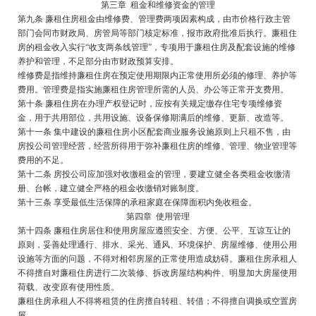
第三章 租金和维修资金的管理
第九条 廉租住房租金由维修费、管理费两项因素构成，由市价格行政主管
部门会同市财政局、房管局等部门核定标准，报市政府批准后执行。廉租住
房的租金收入实行“收支两条线管理”，专项用于廉租住房及配套设施的维修
养护和管理，不足部分由市财政预算安排。
维修费是指维持廉租住房在预定使用期限内正常使用所必须的修理、养护等
费用。管理费是指实施廉租住房管理所需的人员、办公等正常开支费用。
第十条 廉租住房在办理产权登记时，应按有关规定缴存住宅专项维修资
金，用于共用部位，共用设施、设备保修期满后的维修、更新、改造等。
第十一条 集中建设的廉租住房小区配套商业服务设施原则上只租不售，由
房投公司管理经营，经营所得用于弥补廉租住房的维修、管理、物业管理等
费用的不足。
第十二条 房投公司应加强对收缴租金的管理，要建立健全各类租金收缴清
册、台帐，建立健全严格的租金收缴销对账制度。
第十三条 享受最低生活保障的承租家庭在保障面积内免收租金。
第四章 使用管理
第十四条 廉租住房居住和使用房屋应遵照安全、方便、公平、互谅互让的
原则，妥善处理通行、排水、采光、通风、环境保护、房屋维修、使用公用
设施等方面的问题，不得对相邻房屋的正常使用造成妨碍。廉租住房承租人
不得擅自对廉租住房进行二次装修、拆改房屋结构构件、明显加大房屋使用
荷载、改变原有使用性质。
廉租住房承租人不得将租赁的住房擅自转租、转借；不得擅自调换或空置房
屋。