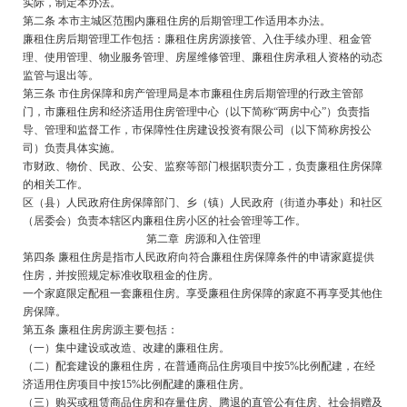
实际，制定本办法。
第二条 本市主城区范围内廉租住房的后期管理工作适用本办法。
廉租住房后期管理工作包括：廉租住房房源接管、入住手续办理、租金管
理、使用管理、物业服务管理、房屋维修管理、廉租住房承租人资格的动态
监管与退出等。
第三条 市住房保障和房产管理局是本市廉租住房后期管理的行政主管部
门，市廉租住房和经济适用住房管理中心（以下简称“两房中心”）负责指
导、管理和监督工作，市保障性住房建设投资有限公司（以下简称房投公
司）负责具体实施。
市财政、物价、民政、公安、监察等部门根据职责分工，负责廉租住房保障
的相关工作。
区（县）人民政府住房保障部门、乡（镇）人民政府（街道办事处）和社区
（居委会）负责本辖区内廉租住房小区的社会管理等工作。
第二章 房源和入住管理
第四条 廉租住房是指市人民政府向符合廉租住房保障条件的申请家庭提供
住房，并按照规定标准收取租金的住房。
一个家庭限定配租一套廉租住房。享受廉租住房保障的家庭不再享受其他住
房保障。
第五条 廉租住房房源主要包括：
（一）集中建设或改造、改建的廉租住房。
（二）配套建设的廉租住房，在普通商品住房项目中按5%比例配建，在经
济适用住房项目中按15%比例配建的廉租住房。
（三）购买或租赁商品住房和存量住房、腾退的直管公有住房、社会捐赠及