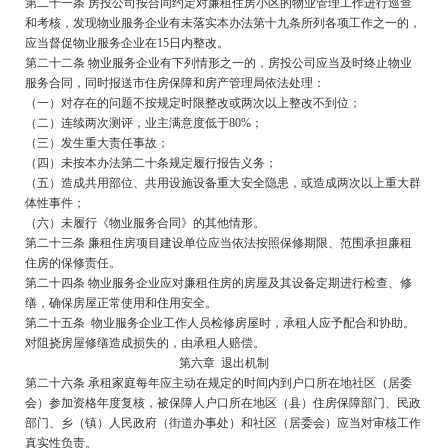
第二十一条 房投公司按合同约定对廉租住房小区的物业管理工作进行巡查
和考核，发现物业服务企业有未落实本办法第十九条所列各项工作之一的，
应当督促物业服务企业在15日内整改。
第二十二条 物业服务企业有下列情形之一的，房投公司应当及时终止物业
服务合同，同时报送市住房保障和房产管理局依法处理：
（一）对存在的问题不按规定时限整改或两次以上整改不到位；
（二）连续两次测评，业主满意度低于80%；
（三）发生重大责任事故；
（四）未按本办法第二十条规定履行报告义务；
（五）造成共用部位、共用设施设备重大安全隐患，或造成两次以上重大群
体性事件；
（六）未履行《物业服务合同》的其他情形。
第二十三条 廉租住房项目建设单位应当依法按照保修期限、范围承担廉租
住房的保修责任。
第二十四条 物业服务企业应对廉租住房的房屋及其设备定期进行检查、修
缮，确保房屋正常使用和住用安全。
第二十五条 物业服务企业工作人员检修房屋时，承租人应予配合和协助。
对阻挠房屋修缮造成损失的，由承租人赔偿。
第六章 退出机制
第二十六条 承租家庭每年应主动在规定的时间内到户口所在地社区（居委
会）参加资格年度复核，被保障人户口所在地区（县）住房保障部门、民政
部门、乡（镇）人民政府（街道办事处）和社区（居委会）应当对审核工作
真实性负责。