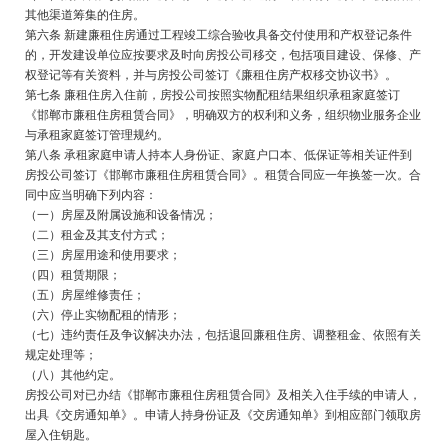
其他渠道筹集的住房。
第六条 新建廉租住房通过工程竣工综合验收具备交付使用和产权登记条件
的，开发建设单位应按要求及时向房投公司移交，包括项目建设、保修、产
权登记等有关资料，并与房投公司签订《廉租住房产权移交协议书》。
第七条 廉租住房入住前，房投公司按照实物配租结果组织承租家庭签订
《邯郸市廉租住房租赁合同》，明确双方的权利和义务，组织物业服务企业
与承租家庭签订管理规约。
第八条 承租家庭申请人持本人身份证、家庭户口本、低保证等相关证件到
房投公司签订《邯郸市廉租住房租赁合同》。租赁合同应一年换签一次。合
同中应当明确下列内容：
（一）房屋及附属设施和设备情况；
（二）租金及其支付方式；
（三）房屋用途和使用要求；
（四）租赁期限；
（五）房屋维修责任；
（六）停止实物配租的情形；
（七）违约责任及争议解决办法，包括退回廉租住房、调整租金、依照有关
规定处理等；
（八）其他约定。
房投公司对已办结《邯郸市廉租住房租赁合同》及相关入住手续的申请人，
出具《交房通知单》。申请人持身份证及《交房通知单》到相应部门领取房
屋入住钥匙。