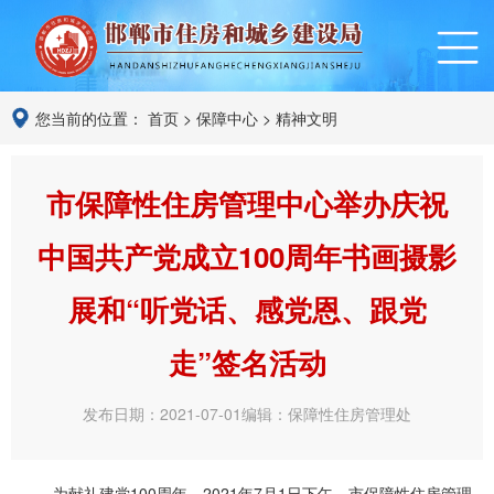
您当前的位置：
首页
>
保障中心
>
精神文明
市保障性住房管理中心举办庆祝
中国共产党成立100周年书画摄影
展和“听党话、感党恩、跟党
走”签名活动
发布日期：2021-07-01
编辑：保障性住房管理处
为献礼建党100周年，2021年7月1日下午，市保障性住房管理