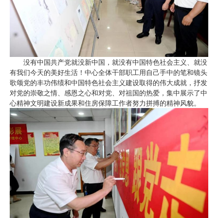
没有中国共产党就没新中国，就没有中国特色社会主义、就没
有我们今天的美好生活！中心全体干部职工用自己手中的笔和镜头
歌颂党的丰功伟绩和中国特色社会主义建设取得的伟大成就，抒发
对党的崇敬之情、感恩之心和对党、对祖国的热爱，集中展示了中
心精神文明建设新成果和住房保障工作者努力拼搏的精神风貌。