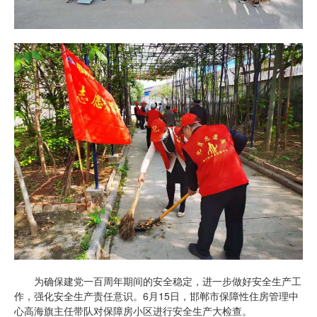
为确保建党一百周年期间的安全稳定，进一步做好安全生产工
作，强化安全生产责任意识。6月15日，邯郸市保障性住房管理中
心高海旗主任带队对保障房小区进行安全生产大检查。