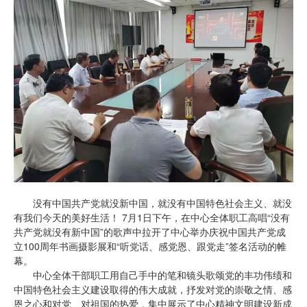
没有中国共产党就没新中国，就没有中国特色社会主义、就没
有我们今天的美好生活！ 7月1日下午，在中心全体职工高唱“没有
共产党就没有新中国”的歌声中拉开了中心举办庆祝中国共产党成
立100周年书画摄影展和“听党话、感党恩、跟党走”签名活动的帷
幕。
中心全体干部职工用自己手中的笔和镜头歌颂党的丰功伟绩和
中国特色社会主义建设取得的伟大成就，抒发对党的崇敬之情、感
恩之心和对党、对祖国的热爱，集中展示了中心精神文明建设新成