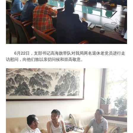
6月22日，支部书记高海旗带队对我局两名退休老党员进行走
访慰问，向他们致以亲切问候和崇高敬意。