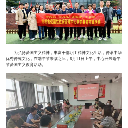
为弘扬爱国主义精神，丰富干部职工精神文化生活，传承中华
优秀传统文化，在端午节来临之际，6月11日上午，中心开展端午
节爱国主义教育活动。