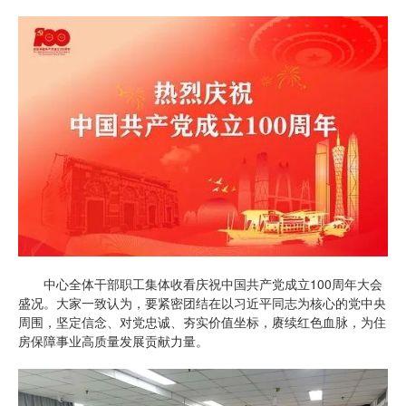
中心全体干部职工集体收看庆祝中国共产党成立100周年大会
盛况。大家一致认为，要紧密团结在以习近平同志为核心的党中央
周围，坚定信念、对党忠诚、夯实价值坐标，赓续红色血脉，为住
房保障事业高质量发展贡献力量。