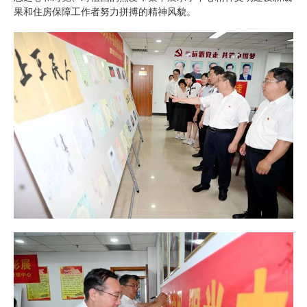
果和住房保障工作者努力拼搏的精神风貌。