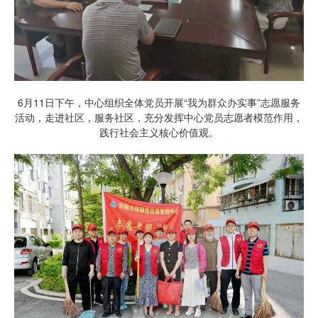
6月11日下午，中心组织全体党员开展“我为群众办实事”志愿服务
活动，走进社区，服务社区，充分发挥中心党员志愿者模范作用，
践行社会主义核心价值观。