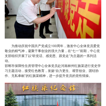
为推动庆祝中国共产党成立100周年，激发中心全体党员爱党
敬业的精气神，凝聚干事创业的强大力量，在“七一”前期，中心党
支部组织开展了以“听党话、感党恩、跟党走”为主题的一系列活
动。
邯郸市保障性住房管理中心全体党员赴河南林州红旗渠进行党史学
习主题活动，接受红色教育，发扬“自力更生、艰苦创业、团结协
作、无私奉献”的红旗渠精神，进一步提升党员的党性情操。