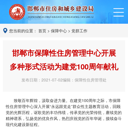
您当前的位置：
首页
>
保障中心
>
党群工作
邯郸市保障性住房管理中心开展
多种形式活动为建党100周年献礼
发布日期：2021-07-02
编辑：保障性住房管理处
致敬百年辉煌，汲取奋进力量。在建党100周年之际，市保障
性住房管理中心深入开展“永远跟党走”群众性主题教育活动，回顾
党的光辉历程，讴歌党的丰功伟绩，传承党的光荣传统，赓续党的
精神谱系，弘扬党的优良作风，热烈庆祝党的百年华诞，接续奋斗
现代化建设新征程。