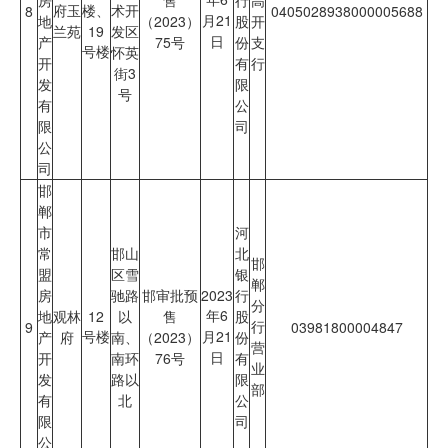
府玉
楼、
术开
8
0405028938000005688
月21
地
（2023）
股
开
兰苑
19
发区
日
产
75号
份
支
号楼
怀英
开
有
行
街3
发
限
号
有
公
限
司
公
司
邯
郸
市
河
常
邯山
北
邯
盟
区雪
银
郸
房
驰路
邯审批预
2023
行
分
年6
地
观林
12
以
售
股
行
9
03981800004847
号楼
月21
产
府
南、
（2023）
份
营
日
开
南环
76号
有
业
发
路以
限
部
有
北
公
限
司
公