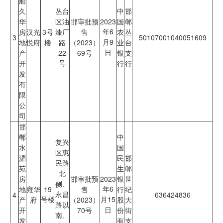
船
久
丛台
中
邯
华
区油
邯审批预
2023
国
郸
年6
房
汉光
3号
漆厂
售
农
丛
3
50107001040051609
月9
地
悦府
楼
路
（2023）
业
台
日
产
22
69号
银
支
号
开
行
行
发
有
限
公
司
邯
郸
中
复兴
水
国
区惠
湄
民
邯
民路
苑
生
郸
北
房
邯审批预
2023
银
世
侧、
年6
地
雍华
19
售
行
纪
永昌
4
636424836
号楼
月15
产
府
（2023）
股
大
路以
日
开
70号
份
街
南、
发
有
支