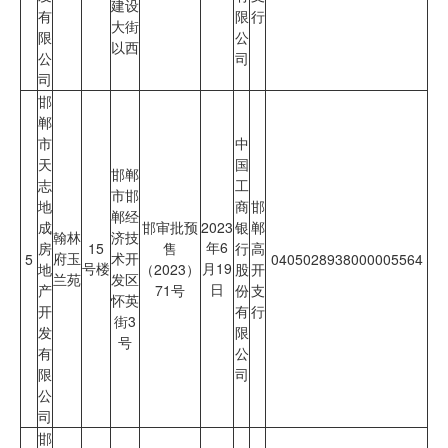
建设
有
限
行
大街
限
公
以西
公
司
司
邯
郸
市
中
天
国
邯郸
志
工
市邯
地
商
邯
郸经
成
邯审批预
2023
银
郸
翰林
济技
年6
房
15
售
行
高
府玉
术开
5
0405028938000005564
号楼
月19
地
（2023）
股
开
兰苑
发区
日
产
71号
份
支
怀英
开
有
行
街3
发
限
号
有
公
限
司
公
司
邯