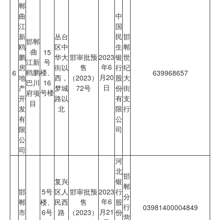
郸
曲
中
江
国
新
丛台
民
邯
邯郸
鸥
区中
生
郸
·曲
15
鹏
华大
邯审批预
2023
银
世
江新
号
年6
房
街以
售
行
纪
鸥鹏
楼、
6
639968657
月20
地
西，
（2023）
股
大
巴川
16
日
产
梦城
72号
份
街
号楼
府项
开
路以
有
支
目
发
北
限
行
有
公
限
司
公
司
河
北
邯
复兴
银
郸
邯
5号
区人
邯审批预
2023
行
分
年6
郸
楼、
民西
售
股
行
03981400004849
月21
市
6号
路
（2023）
份
营