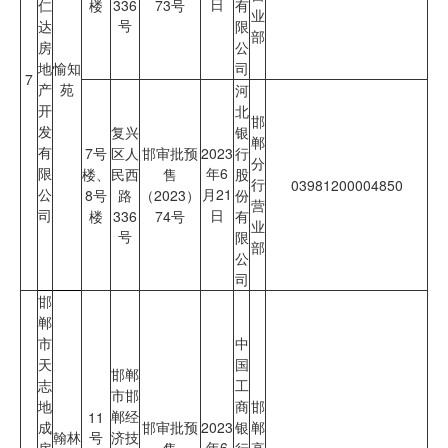
日
仁
楼
336
73号
有
业
号
达
限
部
房
公
地
愉知
司
7
产
苑
河
开
北
邯
发
复兴
银
郸
有
7号
区人
邯审批预
2023
行
分
限
年6
楼、
民西
售
股
行
03981200004850
公
月21
8号
路
（2023）
份
营
司
日
楼
336
74号
有
业
号
限
部
公
司
邯
郸
市
中
天
国
邯郸
志
工
市邯
地
商
邯
郸经
11
成
邯审批预
2023
银
郸
翰林
号
济技
年6
房
售
行
高