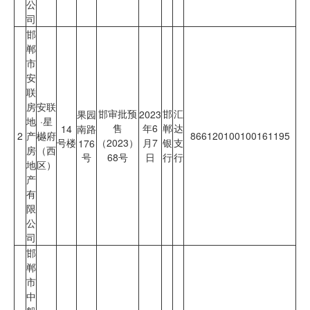
公
司
邯
郸
市
安
联
房
安联
邯审批预
邯
汇
果园
2023
地
·星
售
年6
郸
达
14
南路
2
产
樾府
866120100100161195
号楼
（2023）
月7
银
支
176
房
（西
号
68号
日
行
行
地
区）
产
有
限
公
司
邯
郸
市
中