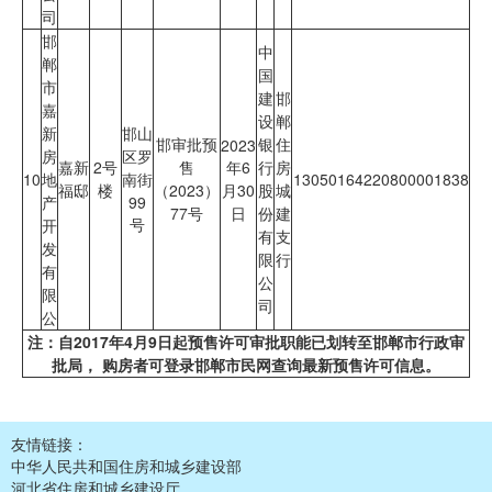
司
邯
中
郸
国
市
建
邯
嘉
设
郸
新
邯山
邯审批预
银
住
2023
房
区罗
嘉新
2号
售
年6
行
房
10
地
南街
13050164220800001838
福邸
楼
（2023）
月30
股
城
产
99
77号
日
份
建
号
开
有
支
发
限
行
有
公
限
司
公
注：自2017年4月9日起预售许可审批职能已划转至邯郸市行政审
批局， 购房者可登录邯郸市民网查询最新预售许可信息。
友情链接：
中华人民共和国住房和城乡建设部
河北省住房和城乡建设厅