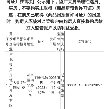
可证》在售项目公示如下，望广大居民理性选房、
买房，不要购买未取得《商品房预售许可证》房
屋，在购买已取得《商品房预售许可证》的房屋
时，购房人应核对监管账户由购房人直接将购房款
打入监管账户以防利益受损。
开
监
监
序
发
项目
预售
项目
发证
管
管
证号
监管账号
号
企
名称
楼号
地址
日期
银
支
业
行
行
河
北
臻
美
房
丛台
总
邯审批预
邯
2023
地
区锦
行
大美
7号
售
年6
郸
1
产
华路
营
866010100100269057
臻园
楼
（2023）
月5
银
开
68
业
67号
日
行
号
发
部
有
限