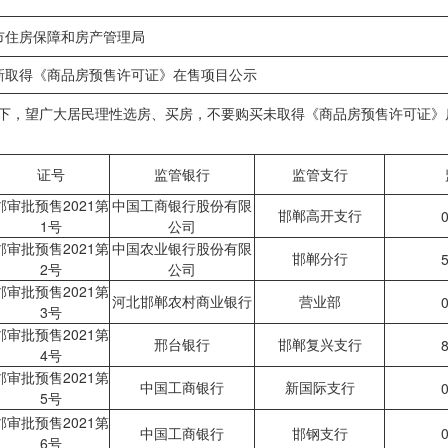
市住房保障和房产管理局
取得《商品房预售许可证》在售项目公示
如下，望广大居民理性选房、买房，不要购买未取得《商品房预售许可证》
证号
监管银行
监管支行
邯审批预售2021第
中国工商银行股份有限
邯郸高开支行
0
1号
公司
邯审批预售2021第
中国农业银行股份有限
邯郸分行
5
2号
公司
邯审批预售2021第
河北邯郸农村商业银行
营业部
0
3号
邯审批预售2021第
邢台银行
邯郸复兴支行
8
4号
邯审批预售2021第
中国工商银行
新国际支行
0
5号
邯审批预售2021第
中国工商银行
邯钢支行
0
6号