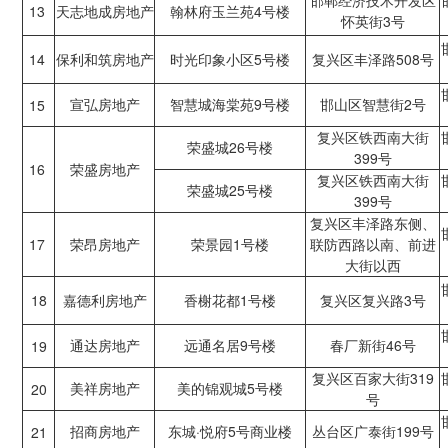
邯郸经济技术开发区
13
天志地成房地产
翰林府玉兰苑4号楼
怀英街3号
14
保利和筑房地产
时光印象小区5号楼
复兴区丰泽路508号
宣弘房地产
智慧城海棠苑9号楼
邯山区智慧街2号
15
复兴区铁西南大街
荣盛城26号楼
399号
16
荣盛房地产
复兴区铁西南大街
荣盛城25号楼
399号
复兴区丰泽路东侧、
17
荣昂房地产
荣景园1号楼
联防西路以南、前进
大街以西
18
嘉德利房地产
香榭花都1号楼
复兴区复兴路3号
通达房地产
远通名居9号楼
春厂新街46号
19
复兴区百家大街319
美祥房地产
美的锦观城5号楼
20
号
招商房地产
东城·悦府5号商业楼
丛台区广泰街199号
21