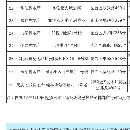
华浩房地产
华浩活力城公寓
丛台区联兴路409号
22
泰祥房地产
和润嘉园小区S4商业
邯山区地铁路389号
23
力泰房地产
铂悦·雅园21号楼
丛台区人和街286号
24
创力房地产
璟樾府4号楼
丛台区油漆厂路23号
25
26
保利和筑房地产
时光印象小区15、6号楼
复兴区丰泽路508号
翠湖房地产
翠湖小区（三期）1号楼
复兴区福达路199号
27
邯郸经济技术开发区
28
天志地成房地产
翰林府紫薇苑7、9号楼
公孙龙街06号
注：自2017年4月9日起预售许可审批职能已划转至邯郸市行政审批
友情链接：
中华人民共和国住房和城乡建设部
河北省住房和城乡建