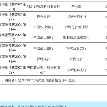
邯审批预售2021第
河北邯郸农村商业银行
营业部
0
26号
邯审批预售2021第
邢台银行
邯郸光明支行
8
27号
邯审批预售2021第
中国农业银行
邯郸分行营业部
5
28号
邯审批预售2021第
中国建设银行
邯郸住房城建支行
1
29号
邯审批预售2021第
中国建设银行
邯郸丛台支行
1
30号
邯审批预售2021第
邯郸银行
铁西支行
8
31号
邯审批预售2021第
中国农业银行股份有限
邯郸迎宾支行
5
32号
公司
局， 购房者可登录邯郸市民网查询最新预售许可信息。
设厅
邯郸市人民政府
邯郸市住房公积金管理中心