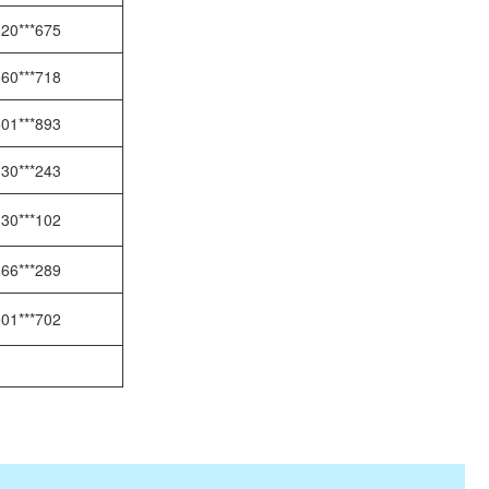
20***675
60***718
01***893
30***243
30***102
66***289
01***702