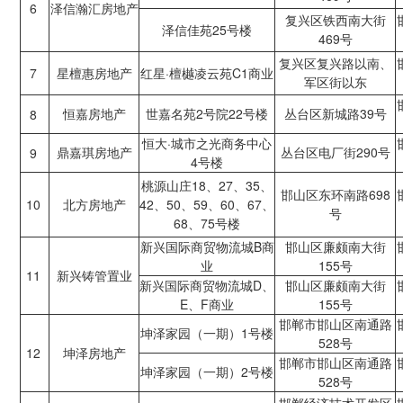
6
泽信瀚汇房地产
复兴区铁西南大街
泽信佳苑25号楼
469号
复兴区复兴路以南、
7
星檀惠房地产
红星·檀樾凌云苑C1商业
军区街以东
恒嘉房地产
世嘉名苑2号院22号楼
丛台区新城路39号
8
恒大·城市之光商务中心
鼎嘉琪房地产
丛台区电厂街290号
9
4号楼
桃源山庄18、27、35、
邯山区东环南路698
10
北方房地产
42、50、59、60、67、
号
68、75号楼
新兴国际商贸物流城B商
邯山区廉颇南大街
业
155号
11
新兴铸管置业
新兴国际商贸物流城D、
邯山区廉颇南大街
E、F商业
155号
邯郸市邯山区南通路
坤泽家园（一期）1号楼
528号
12
坤泽房地产
邯郸市邯山区南通路
坤泽家园（一期）2号楼
528号