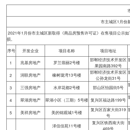
市主城区1月份新
2021年1月份市主城区新取得《商品房预售许可证》在售项目公示
损。
序号
开发企业
项目名称
项目地址
邯郸经济技术开发区
兆基房地产
罗兰翡丽2号楼
1
果园南路392号
邯郸经济技术开发区
润联房地产
橡树珑湾13号楼
2
公孙龙街31号
三强房地产
水岸花都2号楼
邯山区怡园街5号
3
翠湖房地产
翠湖小区（三期）5号楼
复兴区福达路199号
4
复兴区百家大街319
美祥房地产
美的锦观城1号楼
5
号
复兴区铁西南大街
泽信佳苑11号楼
469号