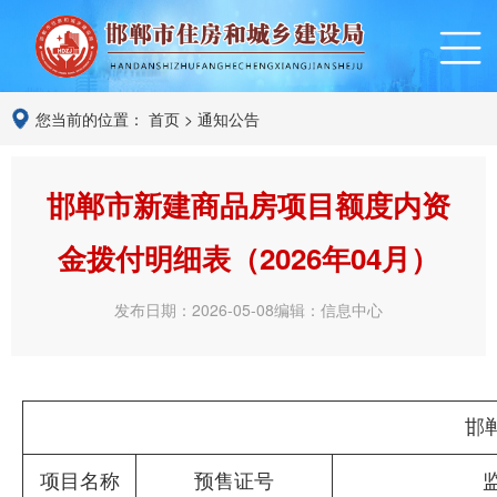
您当前的位置：
首页
>
通知公告
邯郸市新建商品房项目额度内资
金拨付明细表（2026年04月）
发布日期：2026-05-08
编辑：信息中心
邯
项目名称
预售证号