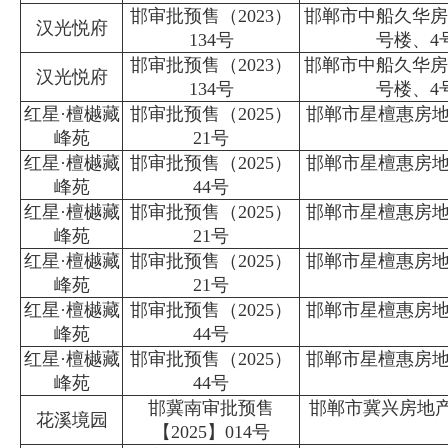
邯审批预售（2023）
邯郸市中船久华房
汉光悦府
134号
号楼、4
邯审批预售（2023）
邯郸市中船久华房
汉光悦府
134号
号楼、4
红星·檀樾藏
邯审批预售（2025）
邯郸市星檀惠房地
峰苑
21号
红星·檀樾藏
邯审批预售（2025）
邯郸市星檀惠房地
峰苑
44号
红星·檀樾藏
邯审批预售（2025）
邯郸市星檀惠房地
峰苑
21号
红星·檀樾藏
邯审批预售（2025）
邯郸市星檀惠房地
峰苑
21号
红星·檀樾藏
邯审批预售（2025）
邯郸市星檀惠房地
峰苑
44号
红星·檀樾藏
邯审批预售（2025）
邯郸市星檀惠房地
峰苑
44号
邯冀南审批预售
邯郸市冀兴房地产
花溪境园
【2025】014号