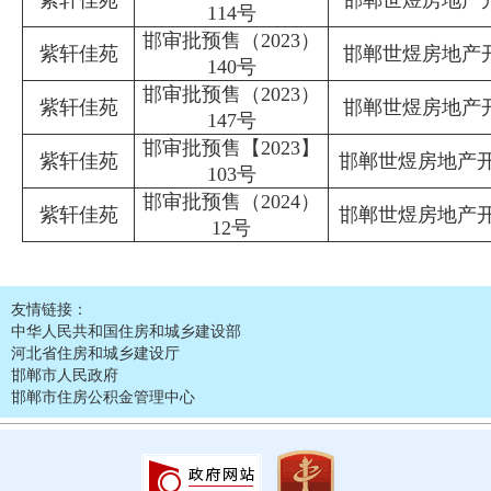
114号
邯审批预售（2023）
紫轩佳苑
邯郸世煜房地产
140号
邯审批预售（2023）
紫轩佳苑
邯郸世煜房地产
147号
邯审批预售【2023】
紫轩佳苑
邯郸世煜房地产开
103号
邯审批预售（2024）
紫轩佳苑
邯郸世煜房地产开
12号
友情链接：
中华人民共和国住房和城乡建设部
河北省住房和城乡建设厅
邯郸市人民政府
邯郸市住房公积金管理中心